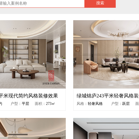
搜索
3平米现代简约风格装修效果
绿城锦庐243平米轻奢风格
约
户型：
平层
面积：
273㎡
风格：
轻奢风格
户型：
跃层
面