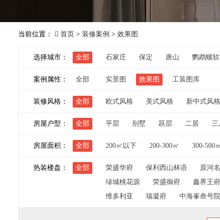
当前位置：
首页
>
装修案例
>
效果图
选择城市：
全部
石家庄
保定
唐山
鹦鹉螺软
案例属性：
全部
实景图
效果图
工装图库
装修风格：
全部
欧式风格
美式风格
新中式风
房屋户型：
全部
平层
别墅
跃层
二居
三
房屋面积：
全部
200㎡以下
200-300㎡
300-500
热装楼盘：
全部
荣盛华府
保利西山林语
原河
绿城桃花源
荣盛御府
鑫界王
维多利亚
瑞凝府
中海峯叁号