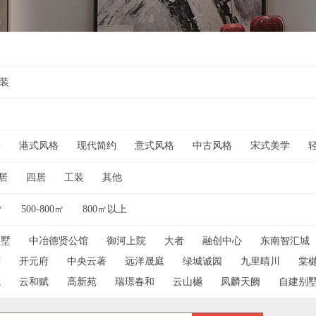
装
格
港式风格
现代简约
意式风格
中古风格
宋式美学
居
四居
工装
其他
㎡
500-800㎡
800㎡以上
名墅
中冶德贤公馆
御河上院
大者
融创中心
东南智汇城
府
开元府
中央云著
远洋晟庭
绿城诚园
九里晴川
棠
院
云和赋
高新苑
瑞璟春和
云山樾
凤麟天阙
自建别