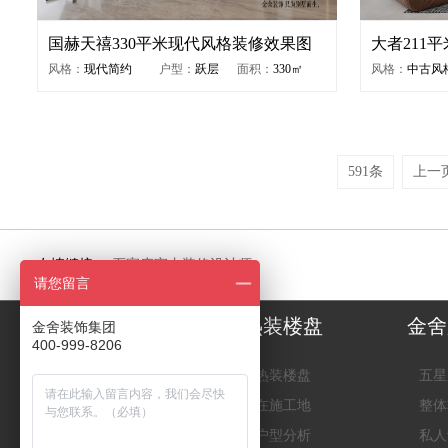
国赫天禧330平米现代风格装修效果图
大者211
风格：
现代简约
户型：
跃层
面积：
330㎡
风格：
中古风
591条
上一
友情链接：
石家庄室内装修设计师
请您留言
装修案例
热装楼盘
金舍
金舍装饰集团
400-999-8206
实景图
热装楼盘
五星
效果图
在施工地
整体
灵感之源
户型分析
私人