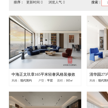
排序：
更新时间
浏览人气
搜索：
中海正太玖章165平米轻奢风格装修效
清华园27
果图
图
风格：
现代简约
户型：
平层
面积：
165㎡
风格：
现代简