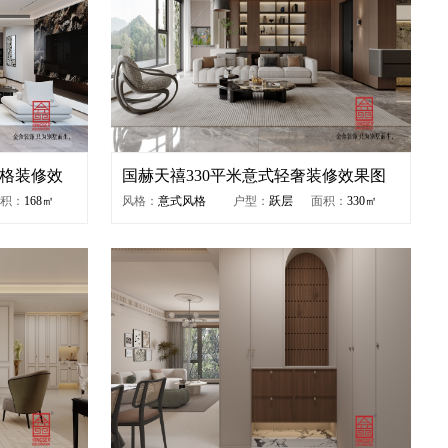
风格装修效
国赫天禧330平米意式轻奢装修效果图
积：
168㎡
风格：
意式风格
户型：
跃层
面积：
330㎡