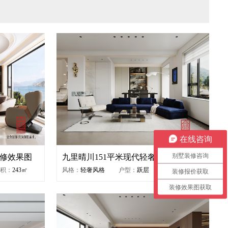
在线咨询
别墅装修咨询
装修效果图
九里晴川151平米现代轻奢风格装修效
果图
积：
243㎡
风格：
轻奢风格
户型：
跃层
面积：
151㎡
装修报价获取
装修效果图获取