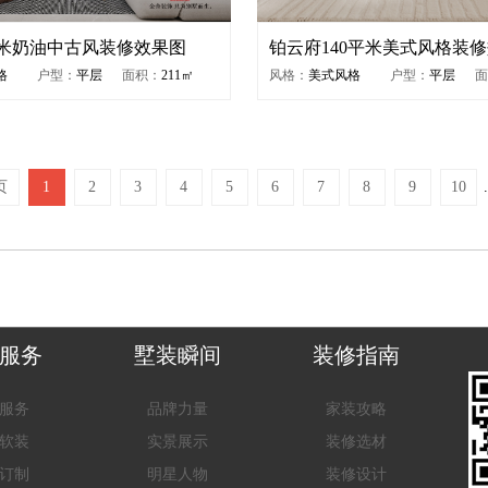
平米奶油中古风装修效果图
铂云府140平米美式风格装
格
户型：
平层
面积：
211㎡
风格：
美式风格
户型：
平层
面
页
1
2
3
4
5
6
7
8
9
10
.
服务
墅装瞬间
装修指南
服务
品牌力量
家装攻略
软装
实景展示
装修选材
订制
明星人物
装修设计