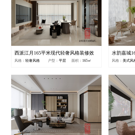
西派江月165平米现代轻奢风格装修效
水韵嘉城1
果图
图
风格：
轻奢风格
户型：
平层
面积：
165㎡
风格：
美式风