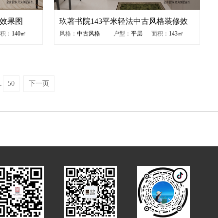
修效果图
玖著书院143平米轻法中古风格装修效
果图
积：
140㎡
风格：
中古风格
户型：
平层
面积：
143㎡
.
50
下一页