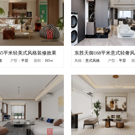
65平米轻美式风格装修效果
东胜天御168平米意式轻奢
果图
格
户型：
平层
面积：
165㎡
风格：
意式风格
户型：
平层
面