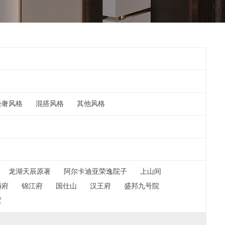
轻奢风格
混搭风格
其他风格
龙湖天辰原著
阿尔卡迪亚荣逸院子
上山间
樾府
锦江府
国仕山
汉王府
盛邦九号院
墅